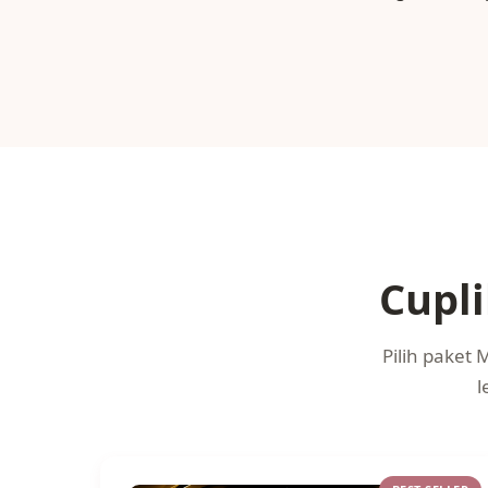
Cupl
Pilih paket
l