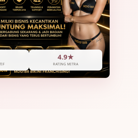
+
4.9★
TIF
RATING MITRA