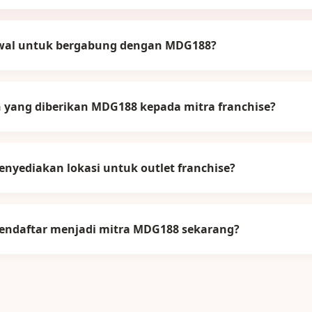
awal untuk bergabung dengan MDG188?
bervariasi sesuai paket yang dipilih, mulai dari Rp 49,8 juta unt
 Business, hingga Rp 285 juta untuk Paket Premium. Seluruh pa
 yang diberikan MDG188 kepada mitra franchise?
elatihan, produk awal, dan lisensi penggunaan brand.
kungan lengkap berupa pelatihan operasional dan teknis, supp
n, desain interior outlet, pembaruan SOP, serta konsultasi bisn
yediakan lokasi untuk outlet franchise?
tiap mitra siap menjalankan usahanya secara profesional.
nalisis lokasi strategis, perhitungan traffic, serta rekomendas
ng sudah memiliki lokasi, tim MDG188 akan melakukan survey dan
ndaftar menjadi mitra MDG188 sekarang?
dibuka.
jadi mitra MDG188, Anda cukup menghubungi tim resmi kami m
ltasi, lalu mengikuti sesi diskusi paket franchise. Setelah deal
rding, pelatihan, dan grand opening outlet Anda.