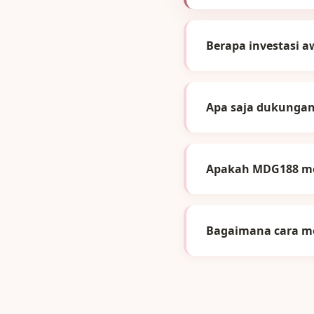
Berapa investasi 
Investasi awal MDG188 
128 juta untuk Paket
Apa saja dukungan
mencakup peralatan, p
MDG188 memberikan du
pendampingan pemasara
Apakah MDG188 men
MDG188 memastikan se
Ya, MDG188 membantu a
outlet. Bagi mitra ya
Bagaimana cara me
sebelum outlet resmi 
Untuk mendaftar men
mengisi formulir konsu
memandu proses onboa