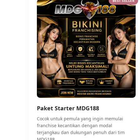
BEST SELLER
Paket Starter MDG188
Cocok untuk pemula yang ingin memulai
franchise kecantikan dengan modal
terjangkau dan dukungan penuh dari tim
MDG188.