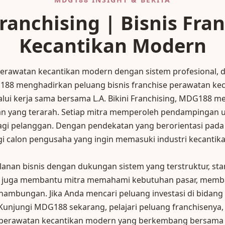
ranchising | Bisnis Fra
Kecantikan Modern
erawatan kecantikan modern dengan sistem profesional, 
8 menghadirkan peluang bisnis franchise perawatan ke
alui kerja sama bersama L.A. Bikini Franchising, MDG188 m
an yang terarah. Setiap mitra memperoleh pendampingan 
i pelanggan. Dengan pendekatan yang berorientasi pada 
gi calon pengusaha yang ingin memasuki industri kecantikan
nan bisnis dengan dukungan sistem yang terstruktur, stan
juga membantu mitra memahami kebutuhan pasar, memba
ambungan. Jika Anda mencari peluang investasi di bidang
. Kunjungi MDG188 sekarang, pelajari peluang franchisen
erawatan kecantikan modern yang berkembang bersama j