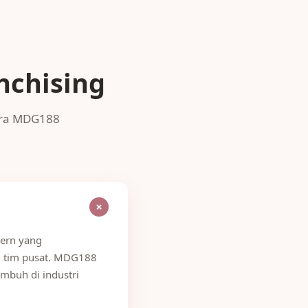
nchising
tra MDG188
+
dern yang
i tim pusat. MDG188
umbuh di industri