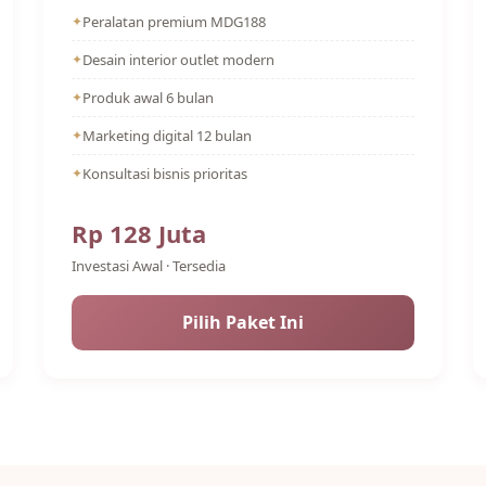
Peralatan premium MDG188
Desain interior outlet modern
Produk awal 6 bulan
Marketing digital 12 bulan
Konsultasi bisnis prioritas
Rp
128 Juta
Investasi Awal · Tersedia
Pilih Paket Ini