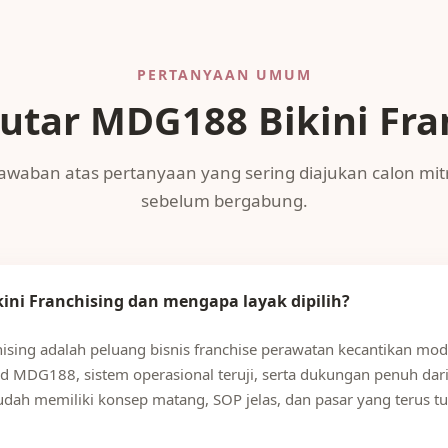
PERTANYAAN UMUM
utar MDG188 Bikini Fra
awaban atas pertanyaan yang sering diajukan calon mi
sebelum bergabung.
ini Franchising dan mengapa layak dipilih?
ising adalah peluang bisnis franchise perawatan kecantikan mo
MDG188, sistem operasional teruji, serta dukungan penuh dar
sudah memiliki konsep matang, SOP jelas, dan pasar yang terus t